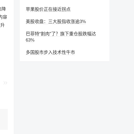
也降
苹果股价正在接近拐点
内容
美股收盘：三大股指收涨逾3%
剧升
巴菲特“割肉”了？旗下重仓股跌幅达
63%
多国股市步入技术性牛市