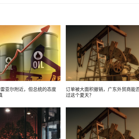
5雷亚尔附近，但总统的态度
订单被大面积撤销，广东外贸商能
慎
过这个夏天？