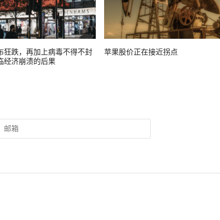
布狂跌，再加上病毒不得不封
苹果股价正在接近拐点
临经济崩溃的后果