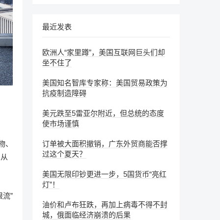
最近发表
欧洲人“家里蹲”，美国互联网巨头们却
坐不住了
美国知名智库专家称：美国贸易政策为
抗疫制造障碍
美元跌至5雷亚尔附近，但总统的态度
使市场谨慎
订单被大面积撤销，广东外贸商能否撑
物、
过这个夏天？
自从
美国无限印钞更进一步，5国货币“亮红
灯”！
流”
油价和卢布狂跌，再加上病毒不得不封
城，俄面临经济崩溃的后果