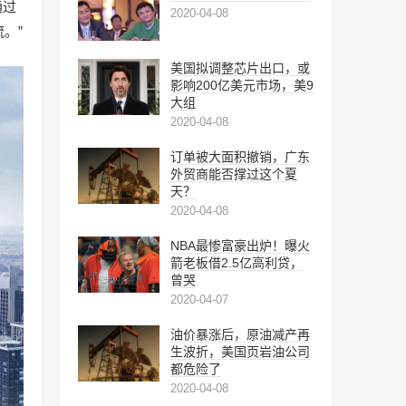
通过
2020-04-08
流。”
美国拟调整芯片出口，或
影响200亿美元市场，美9
大组
2020-04-08
订单被大面积撤销，广东
外贸商能否撑过这个夏
天？
2020-04-08
NBA最惨富豪出炉！曝火
箭老板借2.5亿高利贷，
曾哭
2020-04-07
油价暴涨后，原油减产再
生波折，美国页岩油公司
都危险了
2020-04-08