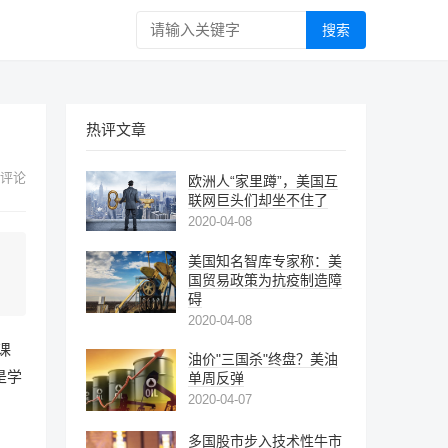
搜索
热评文章
 评论
欧洲人“家里蹲”，美国互
联网巨头们却坐不住了
2020-04-08
美国知名智库专家称：美
国贸易政策为抗疫制造障
碍
2020-04-08
课
油价"三国杀"终盘？美油
是学
单周反弹
2020-04-07
多国股市步入技术性牛市