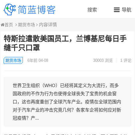
搜索
导航
内容详情
期货市场
首页
特斯拉遣散美国员工，兰博基尼每日手
缝千只口罩
期货市场
6年前 04-08
30003
浏览
1 评论
世界卫生组织（WHO）已经将其定义为大流行，而多
国政府的不作为行为也使得全球丧失了宝贵的机会窗
口，这也再度重创了全球汽车产业。疫情在全球范围内
对于汽车产业的冲击究竟几何？各家车企将如何应对新
冠疫情？产...