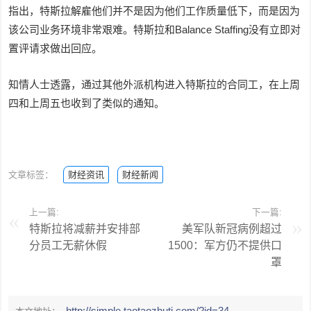
指出，特斯拉解雇他们并不是因为他们工作质量低下，而是因为
该公司业务环境非常艰难。特斯拉和Balance Staffing没有立即对
置评请求做出回应。
知情人士透露，通过其他外派机构进入特斯拉的合同工，在上周
四和上周五也收到了类似的通知。
文章标签：
财经资讯
财经新闻
上一篇:
下一篇:
特斯拉将减薪并安排部
美军队新冠病例超过
分员工无薪休假
1500：军方仍不提供口
罩
http://simple.taotaozhuti.com/?id=34