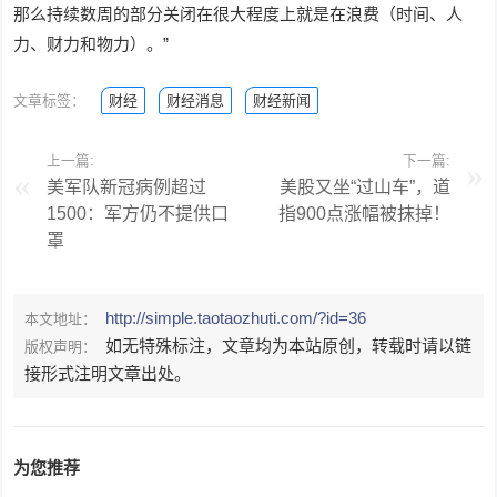
那么持续数周的部分关闭在很大程度上就是在浪费（时间、人
力、财力和物力）。”
文章标签：
财经
财经消息
财经新闻
上一篇:
下一篇:
美军队新冠病例超过
美股又坐“过山车”，道
1500：军方仍不提供口
指900点涨幅被抹掉！
罩
http://simple.taotaozhuti.com/?id=36
本文地址：
如无特殊标注，文章均为本站原创，转载时请以链
版权声明：
接形式注明文章出处。
为您推荐