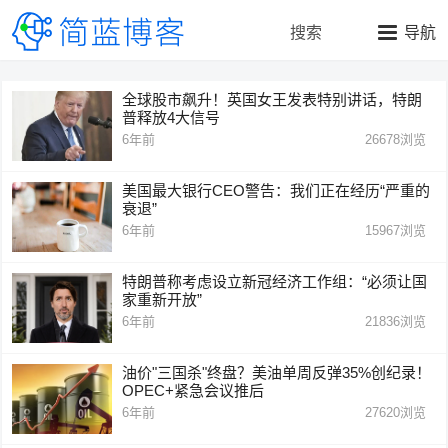
搜索
导航
全球股市飙升！英国女王发表特别讲话，特朗
普释放4大信号
6年前
26678
浏览
美国最大银行CEO警告：我们正在经历“严重的
衰退”
6年前
15967
浏览
特朗普称考虑设立新冠经济工作组：“必须让国
家重新开放”
6年前
21836
浏览
油价"三国杀"终盘？美油单周反弹35%创纪录！
OPEC+紧急会议推后
6年前
27620
浏览