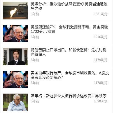
美媒分析：俄沙油价战风云变幻 美页岩油遭池
鱼之殃
6年前
1331
浏览
美股飙涨逾7%！全球刺激措施不断，黄金突破
1700美元/盎司
6年前
1216
浏览
特朗普禁止口罩出口，加省长怒称：危机时刻
也得做人
6年前
1179
浏览
美国百年银行破产，全球股市剧烈震荡，A股投
资者真没必要操心？
6年前
1178
浏览
基辛格：新冠肺炎大流行将永远改变世界秩序
6年前
1098
浏览